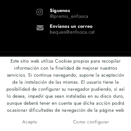
Síguenos
@premis_enfooca
Envíanos un correo
beques@enfooca.cat
POLÍTICA DE COOKIES
AVISO LEGAL
CONDICIONES
Este sitio web utiliza Cookies propias para recopilar
DISTRIBUIDO POR:
MICROLÒGIC, SLU
información con la finalidad de mejorar nuestros
servicios. Si continua navegando, supone la aceptación
de la instalación de las mismas. El usuario tiene la
posibilidad de configurar su navegador pudiendo, si así
lo desea, impedir que sean instaladas en su disco duro,
aunque deberá tener en cuenta que dicha acción podrá
ocasionar dificultades de navegación de la página web
Acepto
Como configurar