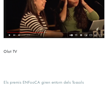
Olot TV
Els premis ENFooCA giren entorn dels Tossols